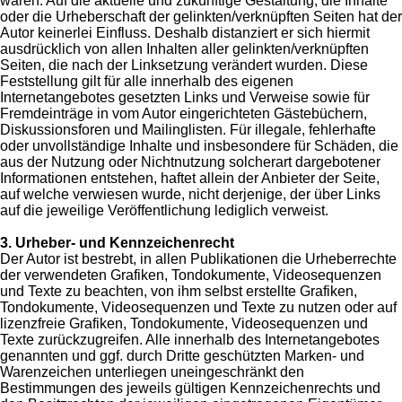
waren. Auf die aktuelle und zukünftige Gestaltung, die Inhalte
oder die Urheberschaft der gelinkten/verknüpften Seiten hat der
Autor keinerlei Einfluss. Deshalb distanziert er sich hiermit
ausdrücklich von allen Inhalten aller gelinkten/verknüpften
Seiten, die nach der Linksetzung verändert wurden. Diese
Feststellung gilt für alle innerhalb des eigenen
Internetangebotes gesetzten Links und Verweise sowie für
Fremdeinträge in vom Autor eingerichteten Gästebüchern,
Diskussionsforen und Mailinglisten. Für illegale, fehlerhafte
oder unvollständige Inhalte und insbesondere für Schäden, die
aus der Nutzung oder Nichtnutzung solcherart dargebotener
Informationen entstehen, haftet allein der Anbieter der Seite,
auf welche verwiesen wurde, nicht derjenige, der über Links
auf die jeweilige Veröffentlichung lediglich verweist.
3. Urheber- und Kennzeichenrecht
Der Autor ist bestrebt, in allen Publikationen die Urheberrechte
der verwendeten Grafiken, Tondokumente, Videosequenzen
und Texte zu beachten, von ihm selbst erstellte Grafiken,
Tondokumente, Videosequenzen und Texte zu nutzen oder auf
lizenzfreie Grafiken, Tondokumente, Videosequenzen und
Texte zurückzugreifen. Alle innerhalb des Internetangebotes
genannten und ggf. durch Dritte geschützten Marken- und
Warenzeichen unterliegen uneingeschränkt den
Bestimmungen des jeweils gültigen Kennzeichenrechts und